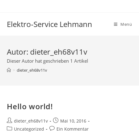
Zum
Inhalt
springen
Elektro-Service Lehmann
Menü
Autor:
dieter_eh68v11v
Dieser Autor hat geschrieben 1 Artikel
>
dieter_eh68v11v
Hello world!
Beitrags-
Beitrag
dieter_eh68v11v
Mai 10, 2016
Autor:
veröffentlicht:
Beitrags-
Beitrags-
Uncategorized
Ein Kommentar
Kategorie:
Kommentare: